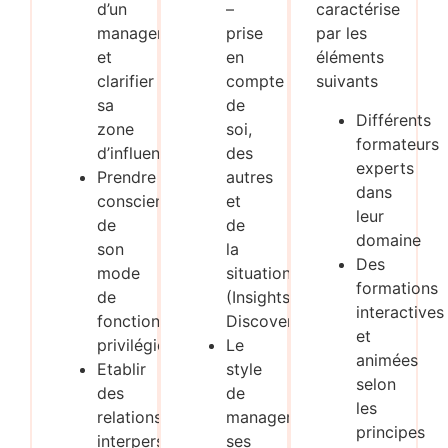
d’un
–
caractérise
manager
prise
par les
et
en
éléments
clarifier
compte
suivants
sa
de
Différents
zone
soi,
formateurs
d’influence
des
experts
Prendre
autres
dans
conscience
et
leur
de
de
domaine
son
la
Des
mode
situation
formations
de
(Insights
interactives
fonctionnement
Discovery®)
et
privilégié
Le
animées
Etablir
style
selon
des
de
les
relations
management,
principes
interpersonnelles
ses