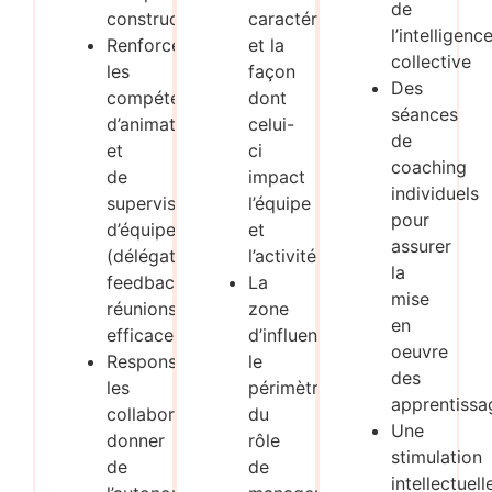
de
constructives
caractéristiques
l’intelligenc
Renforcer
et la
collective
les
façon
Des
compétences
dont
séances
d’animation
celui-
de
et
ci
coaching
de
impact
individuels
supervision
l’équipe
pour
d’équipe
et
assurer
(délégation,
l’activité
la
feedback,
La
mise
réunions
zone
en
efficaces)
d’influence,
oeuvre
Responsabiliser
le
des
les
périmètre
apprentissa
collaborateurs,
du
Une
donner
rôle
stimulation
de
de
intellectuell