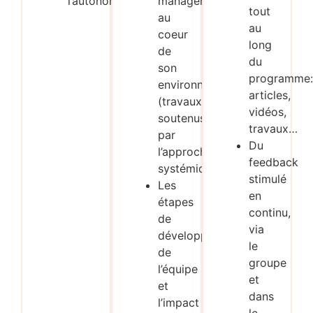
l’autonomie
manager
tout
au
au
coeur
long
de
du
son
programme:
environnement
articles,
(travaux
vidéos,
soutenus
travaux…
par
Du
l’approche
feedback
systémique)
stimulé
Les
en
étapes
continu,
de
via
développement
le
de
groupe
l’équipe
et
et
dans
l’impact
le