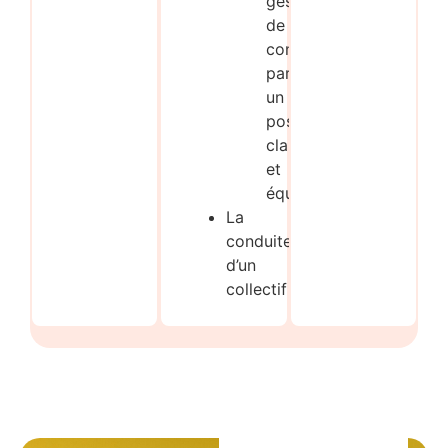
gestion
de
conflit
par
un
positionnement
clair
et
équilibré
La
conduite
d’un
collectif