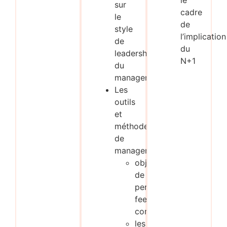
sur
cadre
le
de
style
l’implication
de
du
leadership
N+1
du
manager
Les
outils
et
méthodes
de
management:
objectifs
de
performance,
feedback
constructif
les