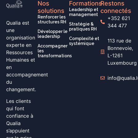
Nos
Formations
Restons
solutions
Leadership et
connectés
management
Renforcer les
+352 621
structures RH
Qualia est
Stratégie &
344 477
pratiques RH
une
Développer le
leadership
organisation
Complexité et
113 rue de
systémique
experte en
Accompagner
Bonnevoie,
les
Ressources
L-1261
transformations
Humaines et
Luxembourg
en
accompagnement
info@qualia.l
du
changement.
Les clients
qui font
confiance à
Qualia
s’appuient