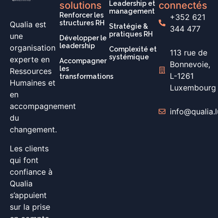
solutions
Leadership et
connectés
management
Renforcer les
+352 621
structures RH
Qualia est
Stratégie &
344 477
pratiques RH
une
Développer le
leadership
organisation
Complexité et
113 rue de
systémique
experte en
Accompagner
Bonnevoie,
les
Ressources
L-1261
transformations
Humaines et
Luxembourg
en
accompagnement
info@qualia.l
du
changement.
Les clients
qui font
confiance à
Qualia
s’appuient
sur la prise