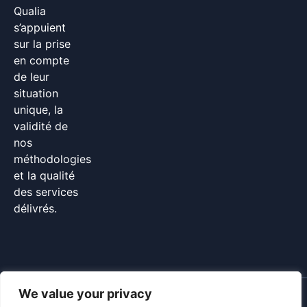
Qualia
s’appuient
sur la prise
en compte
de leur
situation
unique, la
validité de
nos
méthodologies
et la qualité
des services
délivrés.
We value your privacy
©Qualia 2024 –
CGU
–
CGV
–
politique de confidentialité
– made