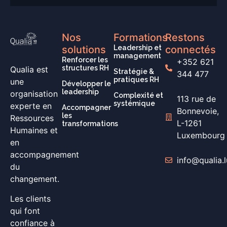
Nos
Formations
Restons
solutions
Leadership et
connectés
management
Renforcer les
+352 621
structures RH
Qualia est
Stratégie &
344 477
pratiques RH
une
Développer le
leadership
organisation
Complexité et
113 rue de
systémique
experte en
Accompagner
Bonnevoie,
les
Ressources
L-1261
transformations
Humaines et
Luxembourg
en
accompagnement
info@qualia.l
du
changement.
Les clients
qui font
confiance à