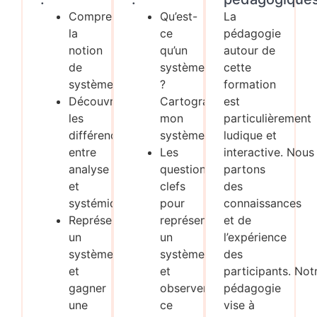
Comprendre
Qu’est-
La
la
ce
pédagogie
notion
qu’un
autour de
de
système
cette
système.
?
formation
Découvrir
Cartographier
est
les
mon
particulièrement
différences
système.
ludique et
entre
Les
interactive. Nous
analyse
questions
partons
et
clefs
des
systémique.
pour
connaissances
Représenter
représenter
et de
un
un
l’expérience
système
système
des
et
et
participants. Not
gagner
observer
pédagogie
une
ce
vise à