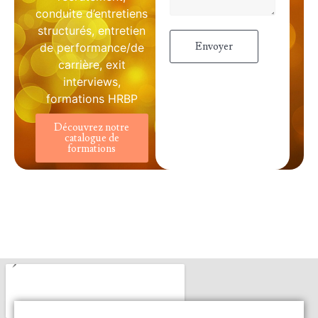
conduite d’entretiens
structurés, entretien
Envoyer
de performance/de
carrière, exit
Alternative:
interviews,
formations HRBP
Découvrez notre
catalogue de
formations