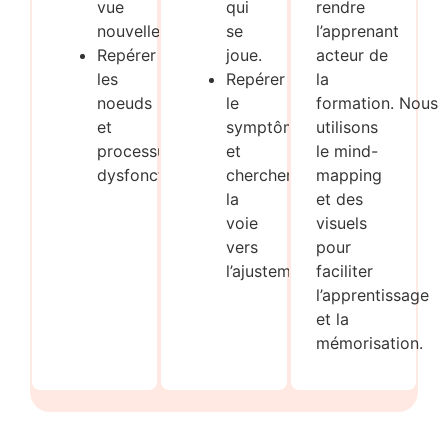
vue
qui
rendre
nouvelle.
se
l’apprenant
Repérer
joue.
acteur de
les
Repérer
la
noeuds
le
formation. Nous
et
symptôme
utilisons
processus
et
le mind-
dysfonctionnels.
chercher
mapping
la
et des
voie
visuels
vers
pour
l’ajustement.
faciliter
l’apprentissage
et la
mémorisation.